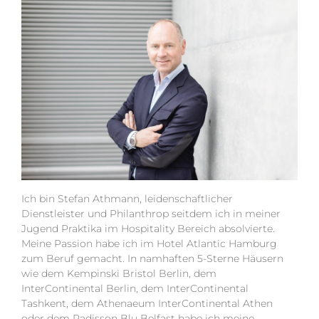
Ich bin Stefan Athmann, leidenschaftlicher
Dienstleister und Philanthrop seitdem ich in meiner
Jugend Praktika im Hospitality Bereich absolvierte.
Meine Passion habe ich im
Hotel Atlantic
Hamburg
zum Beruf gemacht. In namhaften
5-Sterne
Häusern
wie dem
Kempinski
Bristol Berlin, dem
InterContinental
Berlin, dem
InterContinental
Tashkent, dem
Athenaeum
InterContinental
Athen
oder dem
Radisson Blu
Belfast habe ich meine