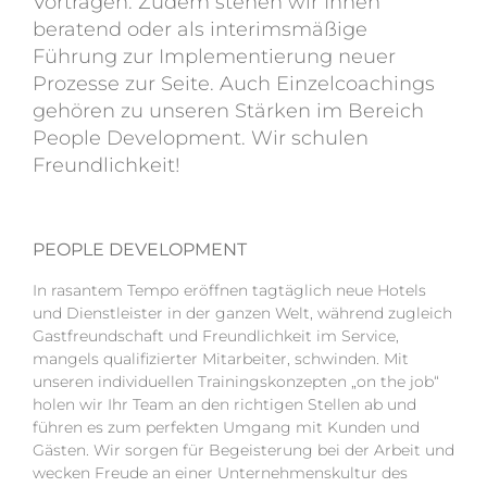
Vorträgen. Zudem stehen wir Ihnen
beratend oder als interimsmäßige
Führung zur Implementierung neuer
Prozesse zur Seite. Auch Einzelcoachings
gehören zu unseren Stärken im Bereich
People Development. Wir schulen
Freundlichkeit!
WILLKOMMEN
WER WIR SIND
WAS WIR TUN
PEOPLE DEVELOPMENT
WAS WIR ANBIETEN
In rasantem Tempo eröffnen tagtäglich neue Hotels
REFERENZEN
und Dienstleister in der ganzen Welt, während zugleich
Gastfreundschaft und Freundlichkeit im Service,
KUNDENSTIMMEN
mangels qualifizierter Mitarbeiter, schwinden. Mit
PRESSE
unseren individuellen Trainingskonzepten „on the job“
holen wir Ihr Team an den richtigen Stellen ab und
KONTAKT
führen es zum perfekten Umgang mit Kunden und
+49 172 457 0212
Gästen. Wir sorgen für Begeisterung bei der Arbeit und
mail@athmannundathmann.de
wecken Freude an einer Unternehmenskultur des