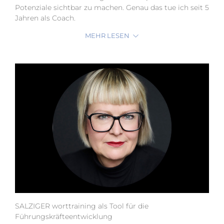
Potenziale sichtbar zu machen. Genau das tue ich seit 5
Jahren als Coach.
MEHR LESEN
SALZIGER worttraining als Tool für die
Führungskräfteentwicklung