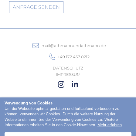
ANFRAGE SENDEN
mail@athmannundathmann.de
+49 172 457 0212
DATENSCHUTZ
IMPRESSUM
Verwendung von Cookies
Um die Webseite optimal gestalten und fortlaufend verbessern zu
können, verwenden wir Cookies. Durch die weitere Nutzung der
Webseite stimmen Sie der Verwendung von Cookies zu. Weitere
Informationen erhalten Sie in den Cookie-Hinweisen.
Mehr erfahren